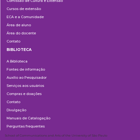
Comissão de Cultura e Extensão
e
Cursos de extensão
Extensão
ECA e a Comunidade
Área de aluno
Área do docente
Contato
BIBLIOTECA
Biblioteca
A Biblioteca
Fontes de informação
Auxílio ao Pesquisador
Serviços aos usuários
Compras e doações
Contato
Divulgação
Manuais de Catalogação
Perguntas frequentes
School of Communications and Arts of the University of São Paulo