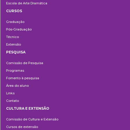
Escola de Arte Dramática
CURSOS
Ensino
Graduação
Pós-Graduação
Técnico
Extensão
PESQUISA
Pesquisa
Comissão de Pesquisa
Programas
Fomento à pesquisa
Área do aluno
Links
Contato
CULTURA E EXTENSÃO
Cultura
Comissão de Cultura e Extensão
e
Cursos de extensão
Extensão