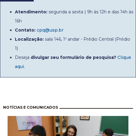
Atendimento:
segunda a sexta | 9h às 12h e das 14h às
16h
Contato:
cpq@usp.br
Localização:
sala 146, 1º andar - Prédio Central (Prédio
1)
Deseja
divulgar seu formulário de pesquisa?
Clique
aqui
.
Paginação
NOTÍCIAS E COMUNICADOS