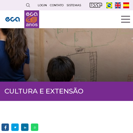
Pular
LOGIN
CONTATO
SISTEMAS
para
o
conteúdo
principal
CULTURA E EXTENSÃO