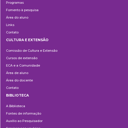
Programas
Fomento à pesquisa
Área do aluno
Links
Contato
CULTURA E EXTENSÃO
Cultura
Comissão de Cultura e Extensão
e
Cursos de extensão
Extensão
ECA e a Comunidade
Área de aluno
Área do docente
Contato
BIBLIOTECA
Biblioteca
A Biblioteca
Fontes de informação
Auxílio ao Pesquisador