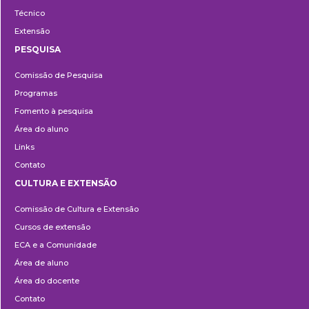
Técnico
Extensão
PESQUISA
Pesquisa
Comissão de Pesquisa
Programas
Fomento à pesquisa
Área do aluno
Links
Contato
CULTURA E EXTENSÃO
Cultura
Comissão de Cultura e Extensão
e
Cursos de extensão
Extensão
ECA e a Comunidade
Área de aluno
Área do docente
Contato