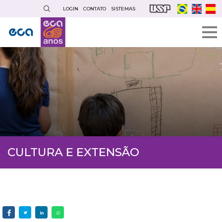
Pular
LOGIN
CONTATO
SISTEMAS
para
o
conteúdo
principal
CULTURA E EXTENSÃO