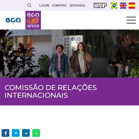
Pular
LOGIN
CONTATO
SISTEMAS
para
o
conteúdo
principal
COMISSÃO DE RELAÇÕES
INTERNACIONAIS