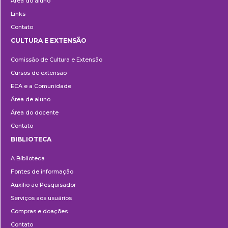
Área do aluno
Links
Contato
CULTURA E EXTENSÃO
Cultura
Comissão de Cultura e Extensão
e
Cursos de extensão
Extensão
ECA e a Comunidade
Área de aluno
Área do docente
Contato
BIBLIOTECA
Biblioteca
A Biblioteca
Fontes de informação
Auxílio ao Pesquisador
Serviços aos usuários
Compras e doações
Contato