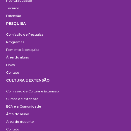
Pós-Graduação
Técnico
Extensão
PESQUISA
Pesquisa
Comissão de Pesquisa
Programas
Fomento à pesquisa
Área do aluno
Links
Contato
CULTURA E EXTENSÃO
Cultura
Comissão de Cultura e Extensão
e
Cursos de extensão
Extensão
ECA e a Comunidade
Área de aluno
Área do docente
Contato