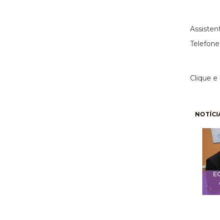
(11)
Assisten
Telefone
Clique e
Pagi
NOTÍCI
E