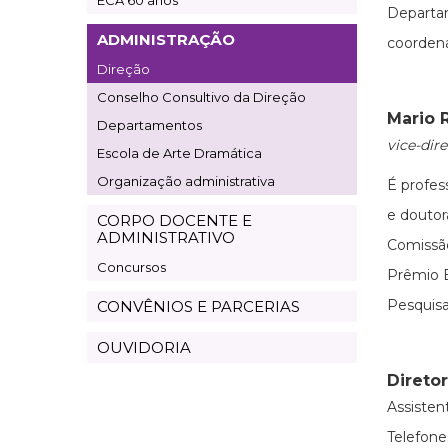
ECA 60 anos
Departa
ADMINISTRAÇÃO
coorden
Direção
Conselho Consultivo da Direção
Mario 
Departamentos
vice-dire
Escola de Arte Dramática
Organização administrativa
É profes
e douto
CORPO DOCENTE E
ADMINISTRATIVO
Comissã
Concursos
Prêmio E
Pesquisa
CONVÊNIOS E PARCERIAS
OUVIDORIA
Direto
Assisten
Telefones