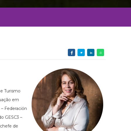
 e Turismo
duação em
 – Federación
 do GESC3 –
 chefe de