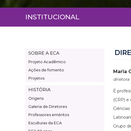
INSTITUCIONAL
DIR
SOBRE A ECA
Page
Projeto Acadêmico
Institucional
Ações de fomento
Maria 
Projetos
diretora
HISTÓRIA
É profes
Origens
(CRP) e
Galeria de Diretores
Ciências
Professores eméritos
Latinoam
Esculturas da ECA
Grupo de