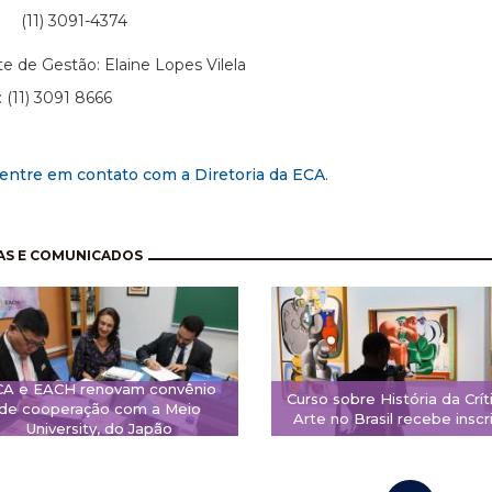
 3091-4374
te de Gestão: Elaine Lopes Vilela
: (11) 3091 8666
entre em contato com a Diretoria da ECA
.
nação
AS E COMUNICADOS
CA e EACH renovam convênio
Curso sobre História da Crít
de cooperação com a Meio
Arte no Brasil recebe inscr
University, do Japão