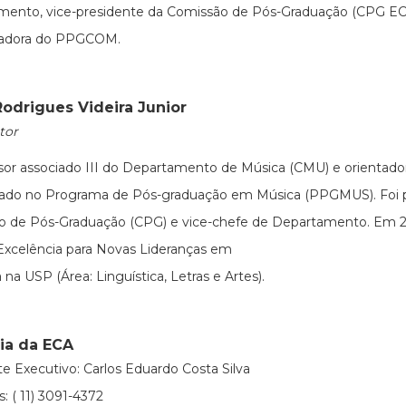
mento, vice-presidente da Comissão de Pós-Graduação (CPG EC
adora do PPGCOM.
Rodrigues Videira Junior
tor
sor associado III do Departamento de Música (CMU) e orientad
rado no Programa de Pós-graduação em Música (PPGMUS). Foi p
o de Pós-Graduação (CPG) e vice-chefe de Departamento. Em 2
xcelência para Novas Lideranças em
 na USP (Área: Linguística, Letras e Artes).
ria da ECA
te Executivo: Carlos Eduardo Costa Silva
: ( 11) 3091-4372