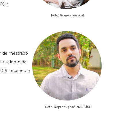
A) e
Foto: Acervo pessoal
or de mestrado
residente da
019, recebeu o
Foto: Reprodução/ PRPI-USP