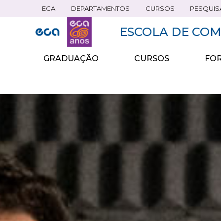
ECA
DEPARTAMENTOS
CURSOS
PESQUIS
Pular
para
ESCOLA DE COM
o
conteúdo
principal
GRADUAÇÃO
CURSOS
FOR