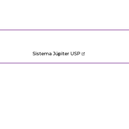
Sistema Júpiter USP
CURSOS
PESQUISA
ntos
Ensino
Pesquisa
Graduação
Comissão de Pesquisa
C
E
Pós-Graduação
Programas