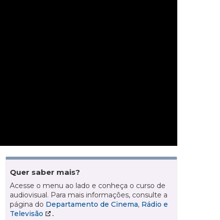
Quer saber mais?
Acesse o menu ao lado e conheça o curso de
audiovisual. Para mais informações, consulte a
página do
Departamento de Cinema, Rádio e
Televisão
.