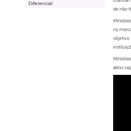
criativa
Diferencial
de não-f
Ministra
no merca
objetivo
institui
Ministrad
abriu va