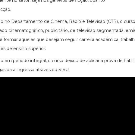
mente no setor, seja nos gêneros de ficção, quanto
icção.
do no Departamento de Cinema, Rádio e Televisão (CTR), o curso
do cinematográfico, publicitário, de televisão segmentada, emis
 é formar aqueles que desejam seguir carreira acadêmica, traba
ções de ensino superior.
o em período integral, o curso deixou de aplicar a prova de habili
gas para ingresso através do SISU.