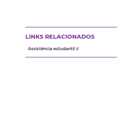
LINKS RELACIONADOS
Assistência estudantil
ECA
DEPARTAMENTOS
Institucional
Departame
História
Artes Cênicas
Administração
Artes Plásticas