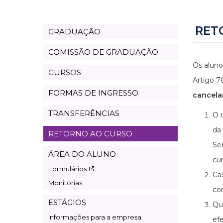
RET
GRADUAÇÃO
Graduação
Cursos
COMISSÃO DE GRADUAÇÃO
Sidebar
Os aluno
CURSOS
Artigo 7
FORMAS DE INGRESSO
cancel
TRANSFERÊNCIAS
​​
da
RETORNO AO CURSO
Se
ÁREA DO ALUNO
cur
Formulários
Ca
Monitorias
co
ESTÁGIOS
Qu
Informações para a empresa
efe