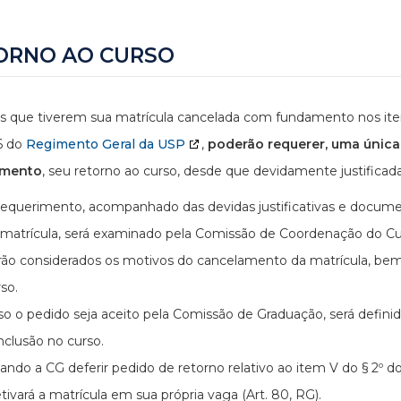
ORNO AO CURSO
s que tiverem sua matrícula cancelada com fundamento nos itens II,
6 do
Regimento Geral da USP
,
poderão requerer, uma única
amento
, seu retorno ao curso, desde que devidamente justifica
​​O requerimento, acompanhado das devidas justificativas e docu
 matrícula, será examinado pela Comissão de Coordenação do Cu
rão considerados os motivos do cancelamento da matrícula, bem 
so.
so o pedido seja aceito pela Comissão de Graduação, será defi
nclusão no curso.
ando a CG deferir pedido de retorno relativo ao item V do § 2º 
tivará a matrícula em sua própria vaga (Art. 80, RG).