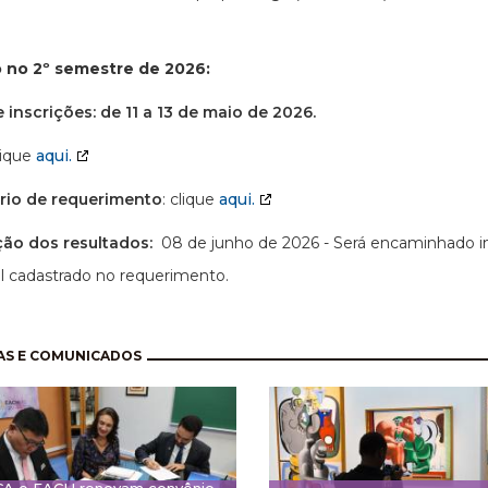
 no 2º semestre de 2026:
 inscrições: de 11 a 13 de maio de 2026.
clique
aqui.
rio de requerimento
: clique
aqui.
ção dos resultados:
08 de junho de 2026 - Será encaminhado in
l cadastrado no requerimento.
nação
AS E COMUNICADOS
CA e EACH renovam convênio