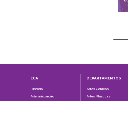
ECA
DEPARTAMENTOS
Institucional
Departame
História
Artes Cênicas
Administração
Artes Plásticas
Conselho Consultivo da
Cinema, Rádio e Televisã
Direção
Comunicações e Artes
Corpo docente e
Informação e Cultura
administrativo
Jornalismo e Editoração
Convênios e Parcerias