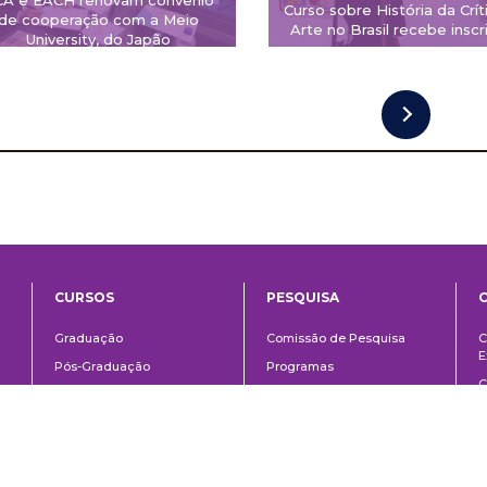
Curso sobre História da Crít
de cooperação com a Meio
Arte no Brasil recebe inscr
University, do Japão
CURSOS
PESQUISA
ntos
Ensino
Pesquisa
Graduação
Comissão de Pesquisa
C
E
Pós-Graduação
Programas
C
o
Técnico
Fomento à pesquisa
E
Extensão
Área do aluno
Á
Links
Á
Contato