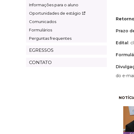
Informações para o aluno
Oportunidades de estágio
Retorno
Comunicados
Formulários
Prazo de
Perguntas frequentes
Edital
: 
EGRESSOS
Formulá
CONTATO
Divulga
do e-mai
Pagi
NOTÍCI
E