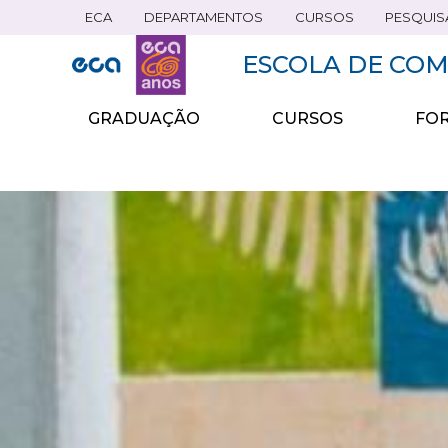
ECA
DEPARTAMENTOS
CURSOS
PESQUIS
Pular
para
ESCOLA DE COM
o
conteúdo
principal
GRADUAÇÃO
CURSOS
FOR