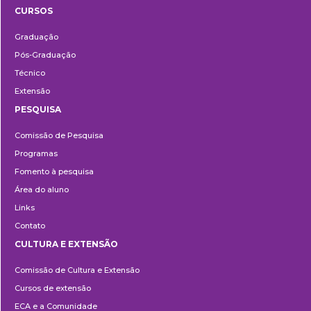
CURSOS
Ensino
Graduação
Pós-Graduação
Técnico
Extensão
PESQUISA
Pesquisa
Comissão de Pesquisa
Programas
Fomento à pesquisa
Área do aluno
Links
Contato
CULTURA E EXTENSÃO
Cultura
Comissão de Cultura e Extensão
e
Cursos de extensão
Extensão
ECA e a Comunidade