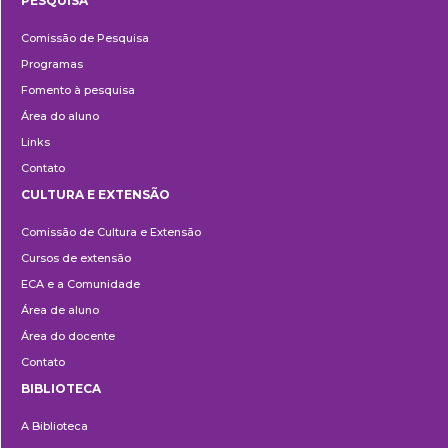
PESQUISA
Pesquisa
Comissão de Pesquisa
Programas
Fomento à pesquisa
Área do aluno
Links
Contato
CULTURA E EXTENSÃO
Cultura
Comissão de Cultura e Extensão
e
Cursos de extensão
Extensão
ECA e a Comunidade
Área de aluno
Área do docente
Contato
BIBLIOTECA
Biblioteca
A Biblioteca