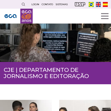
Pular
LOGIN
CONTATO
SISTEMAS
para
o
conteúdo
principal
CJE | DEPARTAMENTO DE
JORNALISMO E EDITORAÇÃO