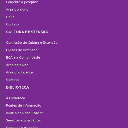
Fomento à pesquisa
Área do aluno
Links
Contato
CULTURA E EXTENSÃO
Cultura
Comissão de Cultura e Extensão
e
Cursos de extensão
Extensão
ECA e a Comunidade
Área de aluno
Área do docente
Contato
BIBLIOTECA
Biblioteca
A Biblioteca
Fontes de informação
Auxílio ao Pesquisador
Serviços aos usuários
Compras e doações