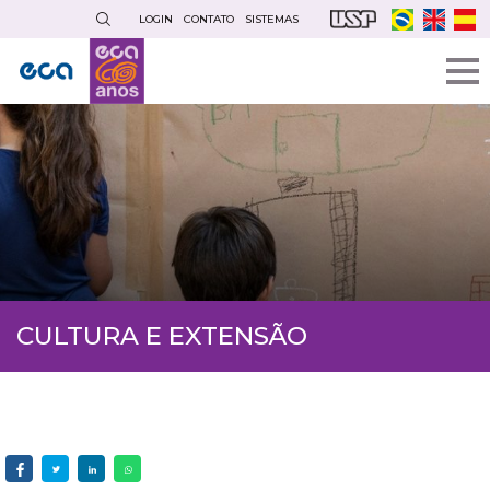
Pular
LOGIN
CONTATO
SISTEMAS
para
o
conteúdo
principal
CULTURA E EXTENSÃO