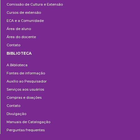
Comissão de Cultura e Extensão
e
Cursos de extensão
Extensão
ECA e a Comunidade
Área de aluno
Área do docente
Contato
BIBLIOTECA
Biblioteca
A Biblioteca
Fontes de informação
Auxílio ao Pesquisador
Serviços aos usuários
Compras e doações
Contato
Divulgação
Manuais de Catalogação
Perguntas frequentes