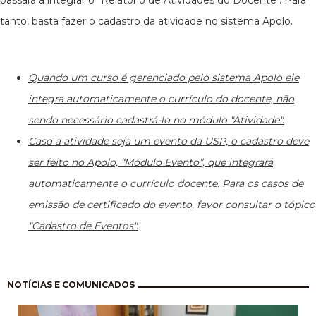
passará a integrar o "Relatório de Atividades do Docente". Para
tanto, basta fazer o cadastro da atividade no sistema Apolo.
Quando um curso é gerenciado pelo sistema Apolo ele
integra automaticamente o currículo do docente, não
sendo necessário cadastrá-lo no módulo "Atividade".
Caso a atividade seja um evento da USP, o cadastro deve
ser feito no Apolo, “Módulo Evento”, que integrará
automaticamente o currículo docente. Para os casos de
emissão de certificado do evento, favor consultar o tópico
"Cadastro de Eventos".
Paginação
NOTÍCIAS E COMUNICADOS