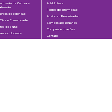
omissão de Cultura e
A Biblioteca
e
xtensão
Fontes de informação
Extensão
ursos de extensão
Auxílio ao Pesquisador
CA e a Comunidade
Serviços aos usuários
rea de aluno
Compras e doações
rea do docente
Contato
ontato
Divulgação
Manuais de Catalogação
Perguntas frequentes