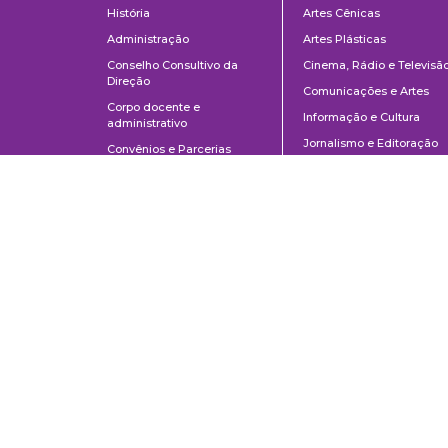
História
Artes Cênicas
Administração
Artes Plásticas
Conselho Consultivo da
Cinema, Rádio e Televisã
Direção
Comunicações e Artes
Corpo docente e
Informação e Cultura
administrativo
Jornalismo e Editoração
Convênios e Parcerias
Música
Legislação
Relações Públicas,
Concursos
Propaganda e Turismo
Ouvidoria
Escola de Arte Dramática
Escola de Comunicações e Artes da Universidade de São Paulo
Av. Prof. Lúcio Martins Rodrigues, 443 | Cidade Universitária | CEP 0550