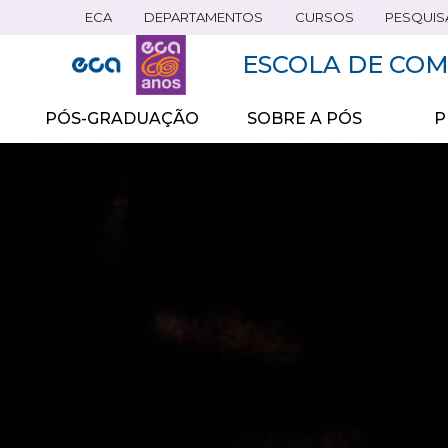
ECA
DEPARTAMENTOS
CURSOS
PESQUIS
Pular
para
ESCOLA DE COM
o
conteúdo
principal
PÓS-GRADUAÇÃO
SOBRE A PÓS
P