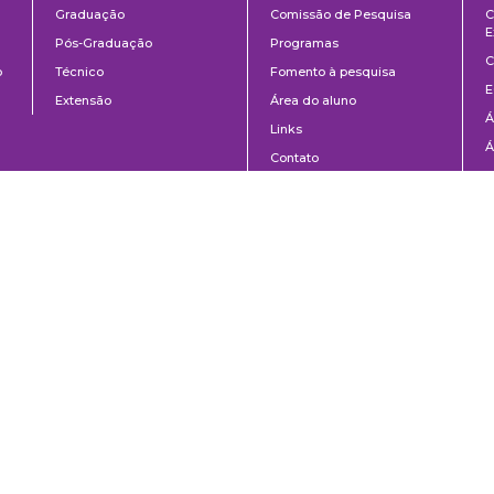
Graduação
Comissão de Pesquisa
C
E
Pós-Graduação
Programas
C
o
Técnico
Fomento à pesquisa
E
Extensão
Área do aluno
Á
Links
Á
Contato
C
8-020 | São Paulo, SP | Brasil