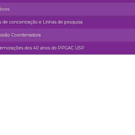
tivos
s de concentração e Linhas de pesquisa
ssão Coordenadora
morações dos 40 anos do PPGAC USP