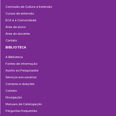
Cultura
Comissão de Cultura e Extensão
e
Cursos de extensão
Extensão
ECA e a Comunidade
Área de aluno
Área do docente
Contato
BIBLIOTECA
Biblioteca
A Biblioteca
Fontes de informação
Auxílio ao Pesquisador
Serviços aos usuários
Compras e doações
Contato
Divulgação
Manuais de Catalogação
Perguntas frequentes