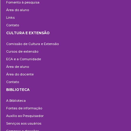
Fomento à pesquisa
Área do aluno
Links
Contato
CULTURA E EXTENSÃO
Cultura
Comissão de Cultura e Extensão
e
Cursos de extensão
Extensão
ECA e a Comunidade
Área de aluno
Área do docente
Contato
BIBLIOTECA
Biblioteca
A Biblioteca
Fontes de informação
Auxílio ao Pesquisador
Serviços aos usuários