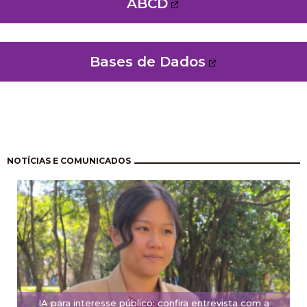
ABCD
Bases de Dados
Pagination
NOTÍCIAS E COMUNICADOS
IA para interesse público: confira entrevista com a