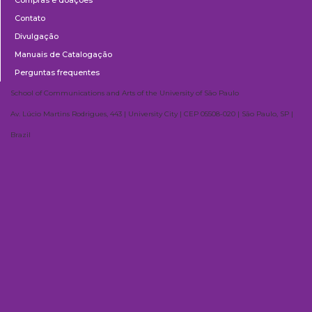
Compras e doações
Contato
Divulgação
Manuais de Catalogação
Perguntas frequentes
School of Communications and Arts of the University of São Paulo
Av. Lúcio Martins Rodrigues, 443 | University City | CEP 05508-020 | São Paulo, SP |
Brazil