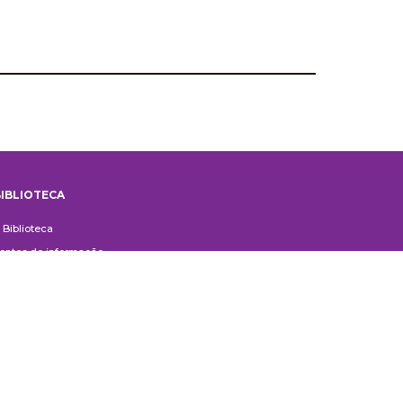
IBLIOTECA
iblioteca
 Biblioteca
ontes de informação
uxílio ao Pesquisador
erviços aos usuários
ompras e doações
ontato
ivulgação
anuais de Catalogação