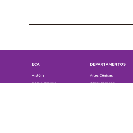
ECA
DEPARTAMENTOS
Institucional
Departame
História
Artes Cênicas
Administração
Artes Plásticas
Conselho Consultivo da
Cinema, Rádio e Televisã
Direção
Comunicações e Artes
Corpo docente e
Informação e Cultura
administrativo
Jornalismo e Editoração
Convênios e Parcerias
Música
Legislação
Relações Públicas,
Concursos