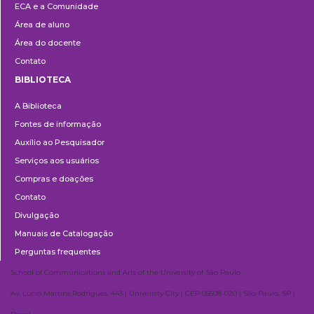
ECA e a Comunidade
Área de aluno
Área do docente
Contato
BIBLIOTECA
Biblioteca
A Biblioteca
Fontes de informação
Auxílio ao Pesquisador
Serviços aos usuários
Compras e doações
Contato
Divulgação
Manuais de Catalogação
Perguntas frequentes
School of Communications and Arts of the University of São Paulo
Av. Lúcio Martins Rodrigues, 443 | University City | CEP 05508-020 | São Paulo, SP |