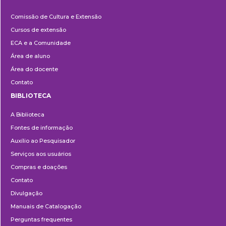
Cultura
Comissão de Cultura e Extensão
e
Cursos de extensão
Extensão
ECA e a Comunidade
Área de aluno
Área do docente
Contato
BIBLIOTECA
Biblioteca
A Biblioteca
Fontes de informação
Auxílio ao Pesquisador
Serviços aos usuários
Compras e doações
Contato
Divulgação
Manuais de Catalogação
Perguntas frequentes