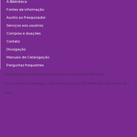
A Biblioteca
Fontes de informação
Auxílio ao Pesquisador
Serviços aos usuários
Compras e doações
Contato
Divulgação
Manuais de Catalogação
Perguntas frequentes
School of Communications and Arts of the University of São Paulo
Av. Lúcio Martins Rodrigues, 443 | University City | CEP 05508-020 | São Paulo, SP |
Brazil