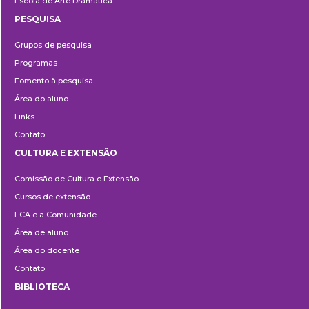
Escola de Arte Dramática
PESQUISA
Pesquisa
Grupos de pesquisa
Programas
Fomento à pesquisa
Área do aluno
Links
Contato
CULTURA E EXTENSÃO
Cultura
Comissão de Cultura e Extensão
e
Cursos de extensão
Extensão
ECA e a Comunidade
Área de aluno
Área do docente
Contato
BIBLIOTECA
Biblioteca