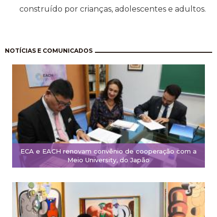
construído por crianças, adolescentes e adultos.
Pagination
NOTÍCIAS E COMUNICADOS
ECA e EACH renovam convênio de cooperação com a
Meio University, do Japão