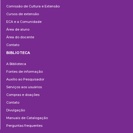
Cultura
Comissão de Cultura e Extensão
e
Cursos de extensão
Extensão
ECA e a Comunidade
Área de aluno
Área do docente
Contato
BIBLIOTECA
Biblioteca
A Biblioteca
Fontes de informação
Auxílio ao Pesquisador
Serviços aos usuários
Compras e doações
Contato
Divulgação
Manuais de Catalogação
Perguntas frequentes