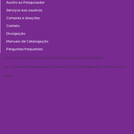
Auxílio ao Pesquisador
Serviços aos usuários
Compras e doações
Contato
Divulgação
Manuais de Catalogação
Perguntas frequentes
School of Communications and Arts of the University of São Paulo
Av. Lúcio Martins Rodrigues, 443 | University City | CEP 05508-020 | São Paulo, SP |
Brazil