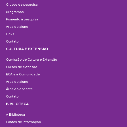
Grupos de pesquisa
Programas
Fomento à pesquisa
Área do aluno
Links
Contato
CULTURA E EXTENSÃO
Cultura
Comissão de Cultura e Extensão
e
Cursos de extensão
Extensão
ECA e a Comunidade
Área de aluno
Área do docente
Contato
BIBLIOTECA
Biblioteca
A Biblioteca
Fontes de informação