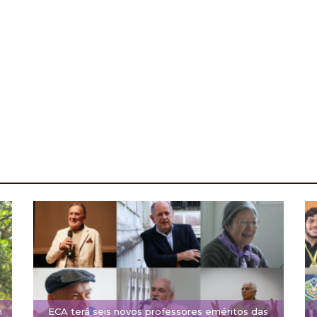
m
ECA terá seis novos professores eméritos das