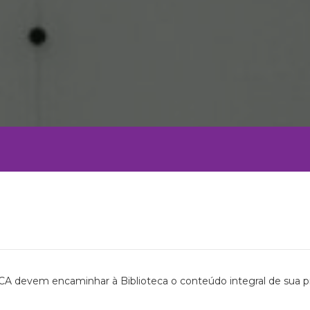
CA devem encaminhar à Biblioteca o conteúdo integral de sua pro