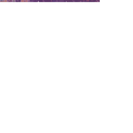
semestre em prêmios e reconhecimentos
IBLIOTECA
iblioteca
 Biblioteca
ontes de informação
uxílio ao Pesquisador
erviços aos usuários
ompras e doações
ontato