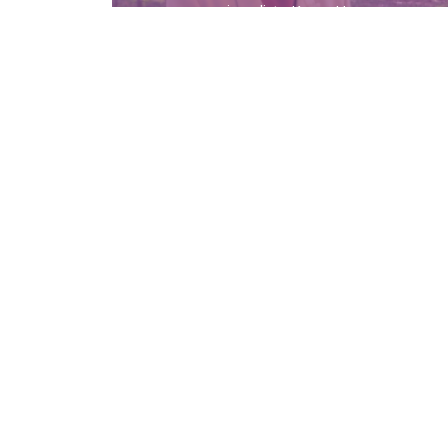
a jornalista Karen Hao
ECA
DEPARTAMENTOS
Institucional
Departame
História
Artes Cênicas
Administração
Artes Plásticas
Conselho Consultivo da
Cinema, Rádio e Televisã
Direção
Comunicações e Artes
Corpo docente e
Informação e Cultura
administrativo
Jornalismo e Editoração
Convênios e Parcerias