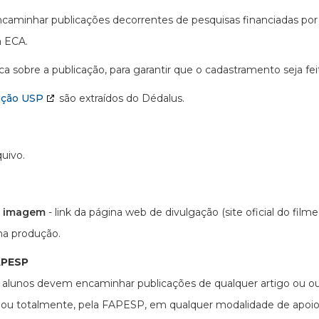
minhar publicações decorrentes de pesquisas financiadas por 
a ECA.
ca sobre a publicação, para garantir que o cadastramento seja fei
ução USP
são extraídos do Dédalus.
quivo.
ou imagem
- link da página web de divulgação (site oficial do fil
 na produção.
FAPESP
 alunos devem encaminhar publicações de qualquer artigo ou o
ial ou totalmente, pela FAPESP, em qualquer modalidade de apo