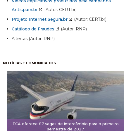
Vídeos explicativos produzidos pela campanha
Antispam.br
(Autor: CERT.br)
Projeto Internet Segura.br
(Autor: CERT.br)
Catálogo de Fraudes
(Autor: RNP)
Altertas (Autor: RNP)
Pagination
NOTÍCIAS E COMUNICADOS
ECA oferece 87 vagas de intercâmbio para o primeiro
semestre de 2027