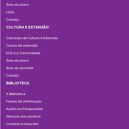
Área do aluno
Links
Contato
CULTURA E EXTENSÃO
Cultura
Comissão de Cultura e Extensão
e
Cursos de extensão
Extensão
ECA e a Comunidade
Área de aluno
Área do docente
Contato
BIBLIOTECA
Biblioteca
A Biblioteca
Fontes de informação
Auxílio ao Pesquisador
Serviços aos usuários
Compras e doações