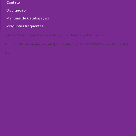
Contato
Divulgação
Manuais de Catalogação
Perguntas frequentes
School of Communications and Arts of the University of São Paulo
Av. Lúcio Martins Rodrigues, 443 | University City | CEP 05508-020 | São Paulo, SP |
Brazil