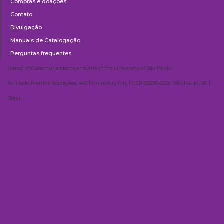
Compras e doações
Contato
Divulgação
Manuais de Catalogação
Perguntas frequentes
School of Communications and Arts of the University of São Paulo
Av. Lúcio Martins Rodrigues, 443 | University City | CEP 05508-020 | São Paulo, SP |
Brazil