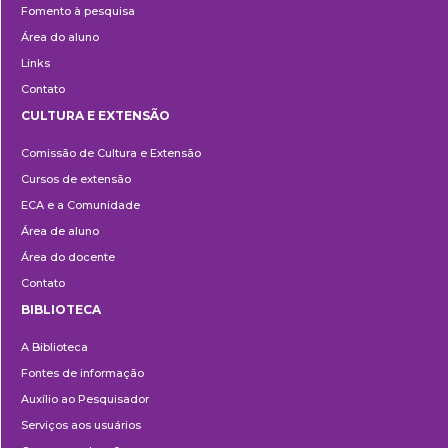
Fomento à pesquisa
Área do aluno
Links
Contato
CULTURA E EXTENSÃO
Cultura
Comissão de Cultura e Extensão
e
Cursos de extensão
Extensão
ECA e a Comunidade
Área de aluno
Área do docente
Contato
BIBLIOTECA
Biblioteca
A Biblioteca
Fontes de informação
Auxílio ao Pesquisador
Serviços aos usuários