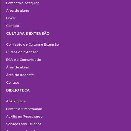
Fomento à pesquisa
Área do aluno
Links
Contato
CULTURA E EXTENSÃO
Cultura
Comissão de Cultura e Extensão
e
Cursos de extensão
Extensão
ECA e a Comunidade
Área de aluno
Área do docente
Contato
BIBLIOTECA
Biblioteca
A Biblioteca
Fontes de informação
Auxílio ao Pesquisador
Serviços aos usuários