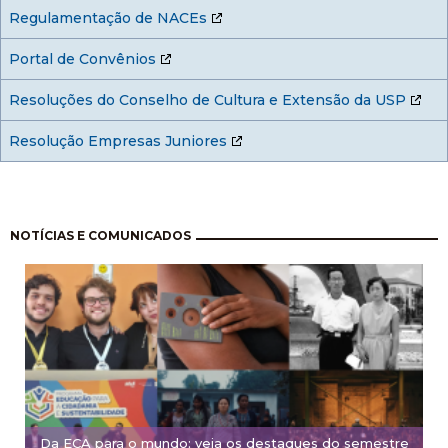
Regulamentação de NACEs
Portal de Convênios
Resoluções do Conselho de Cultura e Extensão da USP
Resolução Empresas Juniores
Pagination
NOTÍCIAS E COMUNICADOS
Da ECA para o mundo: veja os destaques do semestre