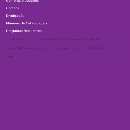
Compras e doações
Contato
Divulgação
Manuais de Catalogação
Perguntas frequentes
School of Communications and Arts of the University of São Paulo
Av. Lúcio Martins Rodrigues, 443 | University City | CEP 05508-020 | São Paulo, SP |
Brazil