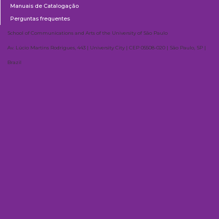
Manuais de Catalogação
Perguntas frequentes
School of Communications and Arts of the University of São Paulo
Av. Lúcio Martins Rodrigues, 443 | University City | CEP 05508-020 | São Paulo, SP |
Brazil