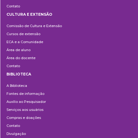
Contato
CULTURA E EXTENSÃO
Cultura
Comissão de Cultura e Extensão
e
Cursos de extensão
Extensão
ECA e a Comunidade
Área de aluno
Área do docente
Contato
BIBLIOTECA
Biblioteca
A Biblioteca
Fontes de informação
Auxílio ao Pesquisador
Serviços aos usuários
Compras e doações
Contato
Divulgação