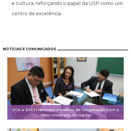
e cultura, reforçando o papel da USP como um
centro de excelência.
Pagination
NOTÍCIAS E COMUNICADOS
ECA e EACH renovam convênio de cooperação com a
Meio University, do Japão