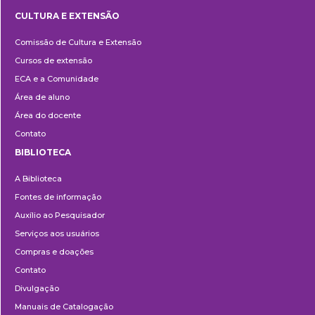
CULTURA E EXTENSÃO
Cultura
Comissão de Cultura e Extensão
e
Cursos de extensão
Extensão
ECA e a Comunidade
Área de aluno
Área do docente
Contato
BIBLIOTECA
Biblioteca
A Biblioteca
Fontes de informação
Auxílio ao Pesquisador
Serviços aos usuários
Compras e doações
Contato
Divulgação
Manuais de Catalogação