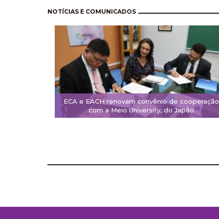
Pagination
NOTÍCIAS E COMUNICADOS
ECA e EACH renovam convênio de cooperação
com a Meio University, do Japão