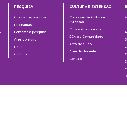
PESQUISA
CULTURA E EXTENSÃO
B
ntos
Pesquisa
Cultura
B
Grupos de pesquisa
Comissão de Cultura e
A
e
Extensão
Programas
F
Extensão
Cursos de extensão
o
Fomento à pesquisa
A
ECA e a Comunidade
Área do aluno
S
Área de aluno
Links
C
Área do docente
Contato
C
Contato
D
M
P
o Paulo, SP | Brazil