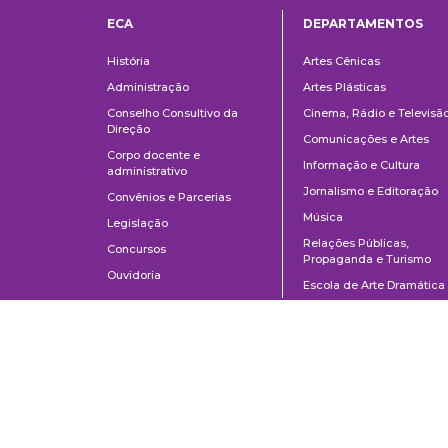
ECA
DEPARTAMENTOS
Institucional
Departame
História
Artes Cênicas
Administração
Artes Plásticas
Conselho Consultivo da
Cinema, Rádio e Televisã
Direção
Comunicações e Artes
Corpo docente e
Informação e Cultura
administrativo
Jornalismo e Editoração
Convênios e Parcerias
Música
Legislação
Relações Públicas,
Concursos
Propaganda e Turismo
Ouvidoria
Escola de Arte Dramática
School of Communications and Arts of the University of São Paulo
Av. Lúcio Martins Rodrigues, 443 | University City | CEP 05508-020 | Sã