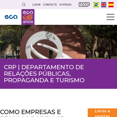
Skip
LOGIN
CONTACTS
SYSTEMS
to
main
content
CRP | DEPARTAMENTO DE
RELAÇÕES PÚBLICAS,
PROPAGANDA E TURISMO
COMO EMPRESAS E
Livros e
revistas