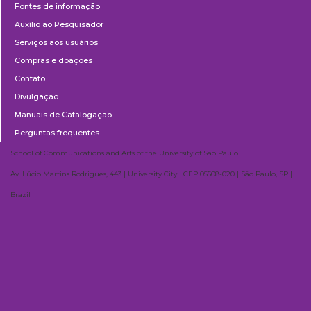
Fontes de informação
Auxílio ao Pesquisador
Serviços aos usuários
Compras e doações
Contato
Divulgação
Manuais de Catalogação
Perguntas frequentes
School of Communications and Arts of the University of São Paulo
Av. Lúcio Martins Rodrigues, 443 | University City | CEP 05508-020 | São Paulo, SP |
Brazil