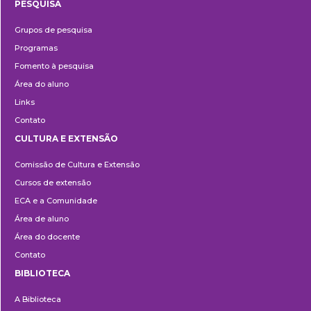
PESQUISA
Pesquisa
Grupos de pesquisa
Programas
Fomento à pesquisa
Área do aluno
Links
Contato
CULTURA E EXTENSÃO
Cultura
Comissão de Cultura e Extensão
e
Cursos de extensão
Extensão
ECA e a Comunidade
Área de aluno
Área do docente
Contato
BIBLIOTECA
Biblioteca
A Biblioteca