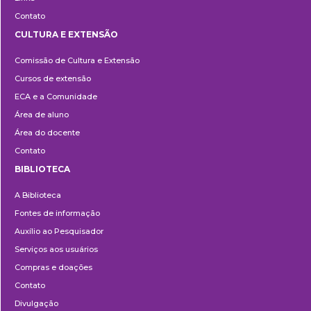
Contato
CULTURA E EXTENSÃO
Cultura
Comissão de Cultura e Extensão
e
Cursos de extensão
Extensão
ECA e a Comunidade
Área de aluno
Área do docente
Contato
BIBLIOTECA
Biblioteca
A Biblioteca
Fontes de informação
Auxílio ao Pesquisador
Serviços aos usuários
Compras e doações
Contato
Divulgação