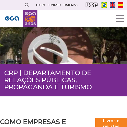
Pular
LOGIN
CONTATO
SISTEMAS
para
o
conteúdo
principal
CRP | DEPARTAMENTO DE
RELAÇÕES PÚBLICAS,
PROPAGANDA E TURISMO
COMO EMPRESAS E
Livros e
revistas