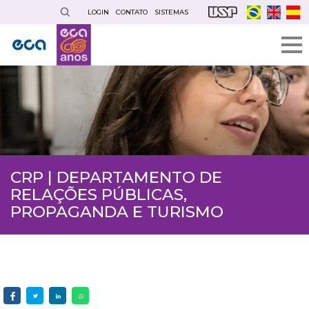
Pular
LOGIN
CONTATO
SISTEMAS
para
o
conteúdo
principal
CRP | DEPARTAMENTO DE
RELAÇÕES PÚBLICAS,
PROPAGANDA E TURISMO