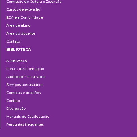
Comissão de Cultura e Extensão
e
Cursos de extensão
Extensão
ECA e a Comunidade
Área de aluno
Área do docente
Contato
BIBLIOTECA
Biblioteca
A Biblioteca
Fontes de informação
Auxílio ao Pesquisador
Serviços aos usuários
Compras e doações
Contato
Divulgação
Manuais de Catalogação
Perguntas frequentes