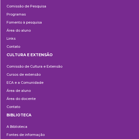
Pesquisa
Comissão de Pesquisa
Programas
Fomento à pesquisa
Área do aluno
Links
Contato
CULTURA E EXTENSÃO
Cultura
Comissão de Cultura e Extensão
e
Cursos de extensão
Extensão
ECA e a Comunidade
Área de aluno
Área do docente
Contato
BIBLIOTECA
Biblioteca
A Biblioteca
Fontes de informação