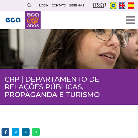
Pular
LOGIN
CONTATO
SISTEMAS
para
o
conteúdo
principal
CRP | DEPARTAMENTO DE
RELAÇÕES PÚBLICAS,
PROPAGANDA E TURISMO