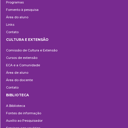
Programas
Fomento à pesquisa
Área do aluno
Links
Contato
CULTURA E EXTENSÃO
Cultura
Comissão de Cultura e Extensão
e
Cursos de extensão
Extensão
ECA e a Comunidade
Área de aluno
Área do docente
Contato
BIBLIOTECA
Biblioteca
A Biblioteca
Fontes de informação
Auxílio ao Pesquisador
Serviços aos usuários