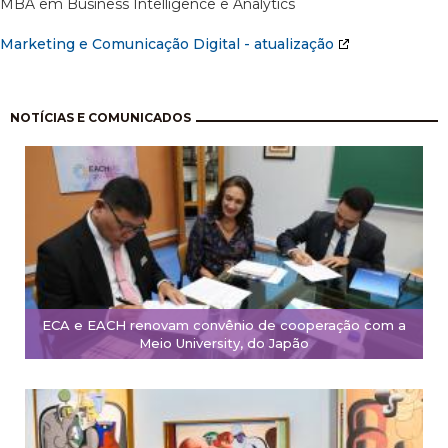
MBA em Business Intelligence e Analytics
Marketing e Comunicação Digital - atualização
Paginação
NOTÍCIAS E COMUNICADOS
ECA e EACH renovam convênio de cooperação com a
Meio University, do Japão