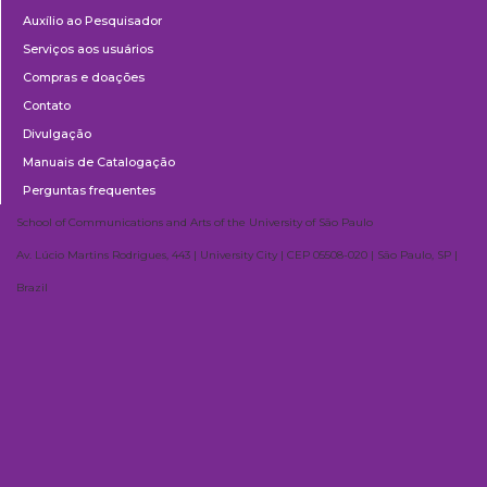
Auxílio ao Pesquisador
Serviços aos usuários
Compras e doações
Contato
Divulgação
Manuais de Catalogação
Perguntas frequentes
School of Communications and Arts of the University of São Paulo
Av. Lúcio Martins Rodrigues, 443 | University City | CEP 05508-020 | São Paulo, SP |
Brazil