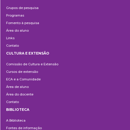
Pesquisa
Grupos de pesquisa
Programas
Fomento à pesquisa
Área do aluno
Links
Contato
CULTURA E EXTENSÃO
Cultura
Comissão de Cultura e Extensão
e
Cursos de extensão
Extensão
ECA e a Comunidade
Área de aluno
Área do docente
Contato
BIBLIOTECA
Biblioteca
A Biblioteca
Fontes de informação