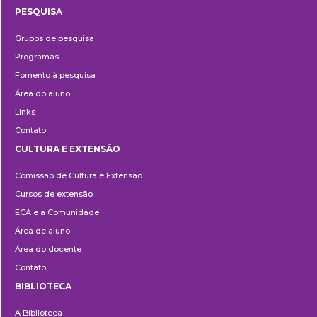
PESQUISA
Pesquisa
Grupos de pesquisa
Programas
Fomento à pesquisa
Área do aluno
Links
Contato
CULTURA E EXTENSÃO
Cultura
Comissão de Cultura e Extensão
e
Cursos de extensão
Extensão
ECA e a Comunidade
Área de aluno
Área do docente
Contato
BIBLIOTECA
Biblioteca
A Biblioteca