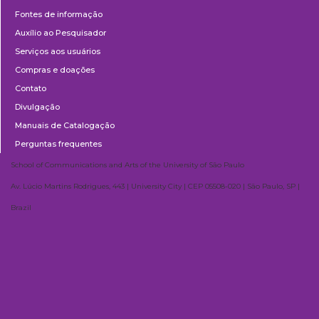
Fontes de informação
Auxílio ao Pesquisador
Serviços aos usuários
Compras e doações
Contato
Divulgação
Manuais de Catalogação
Perguntas frequentes
School of Communications and Arts of the University of São Paulo
Av. Lúcio Martins Rodrigues, 443 | University City | CEP 05508-020 | São Paulo, SP |
Brazil