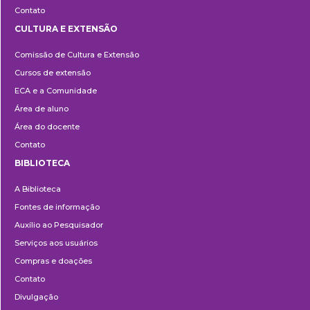
Contato
CULTURA E EXTENSÃO
Cultura
Comissão de Cultura e Extensão
e
Cursos de extensão
Extensão
ECA e a Comunidade
Área de aluno
Área do docente
Contato
BIBLIOTECA
Biblioteca
A Biblioteca
Fontes de informação
Auxílio ao Pesquisador
Serviços aos usuários
Compras e doações
Contato
Divulgação