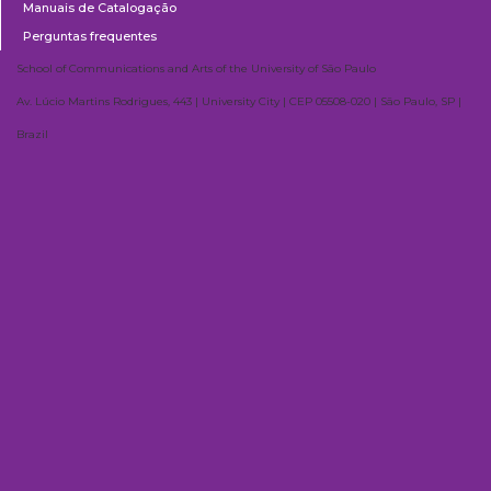
Manuais de Catalogação
Perguntas frequentes
School of Communications and Arts of the University of São Paulo
Av. Lúcio Martins Rodrigues, 443 | University City | CEP 05508-020 | São Paulo, SP |
Brazil