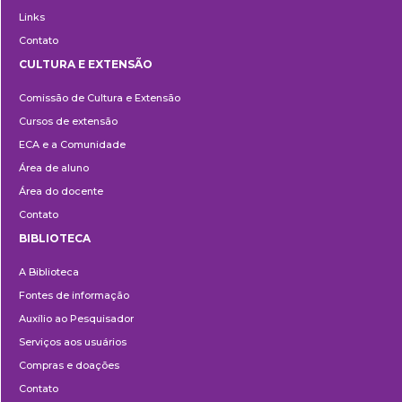
Links
Contato
CULTURA E EXTENSÃO
Cultura
Comissão de Cultura e Extensão
e
Cursos de extensão
Extensão
ECA e a Comunidade
Área de aluno
Área do docente
Contato
BIBLIOTECA
Biblioteca
A Biblioteca
Fontes de informação
Auxílio ao Pesquisador
Serviços aos usuários
Compras e doações
Contato