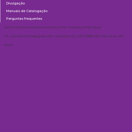
Divulgação
Manuais de Catalogação
Perguntas frequentes
School of Communications and Arts of the University of São Paulo
Av. Lúcio Martins Rodrigues, 443 | University City | CEP 05508-020 | São Paulo, SP |
Brazil