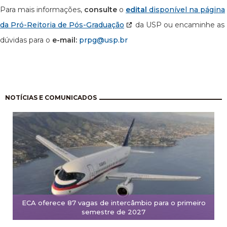
Para mais informações,
consulte
o
edital
disponível na página
da Pró-Reitoria de Pós-Graduação
da USP ou encaminhe as
dúvidas para o
e-mail:
prpg@usp.br
Pagination
NOTÍCIAS E COMUNICADOS
ECA oferece 87 vagas de intercâmbio para o primeiro
semestre de 2027