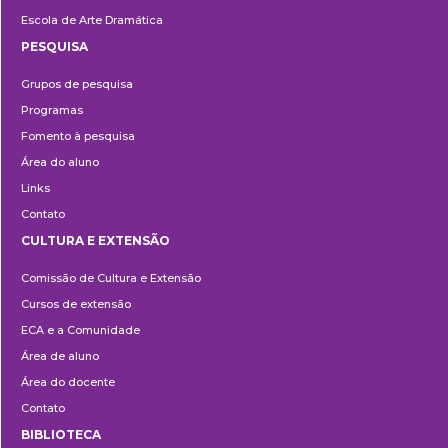
Escola de Arte Dramática
PESQUISA
Pesquisa
Grupos de pesquisa
Programas
Fomento à pesquisa
Área do aluno
Links
Contato
CULTURA E EXTENSÃO
Cultura
Comissão de Cultura e Extensão
e
Cursos de extensão
Extensão
ECA e a Comunidade
Área de aluno
Área do docente
Contato
BIBLIOTECA