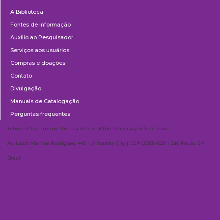
Biblioteca
A Biblioteca
Fontes de informação
Auxílio ao Pesquisador
Serviços aos usuários
Compras e doações
Contato
Divulgação
Manuais de Catalogação
Perguntas frequentes
School of Communications and Arts of the University of São Paulo
Av. Lúcio Martins Rodrigues, 443 | University City | CEP 05508-020 | São Paulo, SP |
Brazil