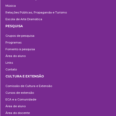
Música
Relações Públicas, Propaganda e Turismo
Escola de Arte Dramática
PESQUISA
Pesquisa
Grupos de pesquisa
Programas
Fomento à pesquisa
Área do aluno
Links
Contato
CULTURA E EXTENSÃO
Cultura
Comissão de Cultura e Extensão
e
Cursos de extensão
Extensão
ECA e a Comunidade
Área de aluno
Área do docente