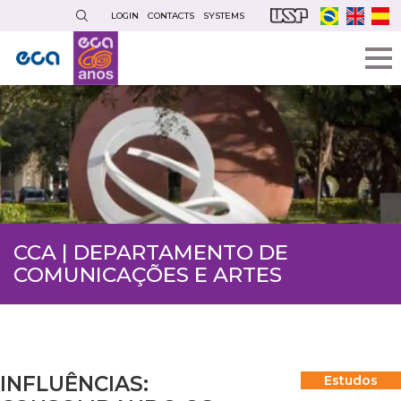
Skip
LOGIN
CONTACTS
SYSTEMS
to
main
content
CCA | DEPARTAMENTO DE
COMUNICAÇÕES E ARTES
INFLUÊNCIAS:
Estudos