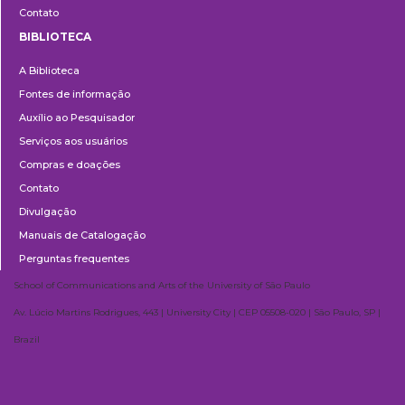
Contato
BIBLIOTECA
Biblioteca
A Biblioteca
Fontes de informação
Auxílio ao Pesquisador
Serviços aos usuários
Compras e doações
Contato
Divulgação
Manuais de Catalogação
Perguntas frequentes
School of Communications and Arts of the University of São Paulo
Av. Lúcio Martins Rodrigues, 443 | University City | CEP 05508-020 | São Paulo, SP |
Brazil