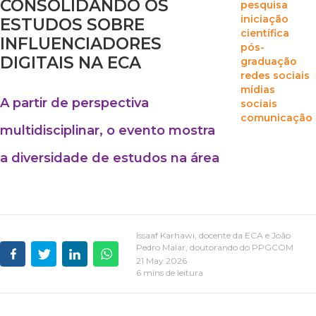
CONSOLIDANDO OS
pesquisa
iniciação
ESTUDOS SOBRE
científica
INFLUENCIADORES
pós-
DIGITAIS NA ECA
graduação
redes sociais
mídias
A partir de perspectiva
sociais
comunicação
multidisciplinar, o evento mostra
a diversidade de estudos na área
Issaaf Karhawi, docente da ECA e João
Pedro Malar, doutorando do PPGCOM
21 May 2026
6 mins de leitura