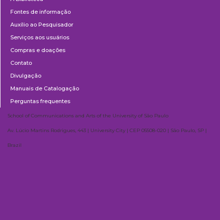
Fontes de informação
Auxílio ao Pesquisador
Serviços aos usuários
Compras e doações
Contato
Divulgação
Manuais de Catalogação
Perguntas frequentes
School of Communications and Arts of the University of São Paulo
Av. Lúcio Martins Rodrigues, 443 | University City | CEP 05508-020 | São Paulo, SP |
Brazil