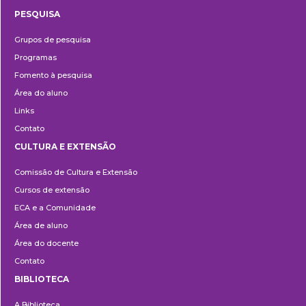
PESQUISA
Pesquisa
Grupos de pesquisa
Programas
Fomento à pesquisa
Área do aluno
Links
Contato
CULTURA E EXTENSÃO
Cultura
Comissão de Cultura e Extensão
e
Cursos de extensão
Extensão
ECA e a Comunidade
Área de aluno
Área do docente
Contato
BIBLIOTECA
Biblioteca
A Biblioteca