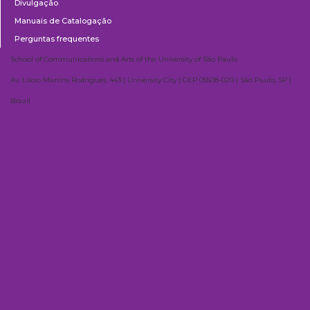
Divulgação
Manuais de Catalogação
Perguntas frequentes
School of Communications and Arts of the University of São Paulo
Av. Lúcio Martins Rodrigues, 443 | University City | CEP 05508-020 | São Paulo, SP |
Brazil