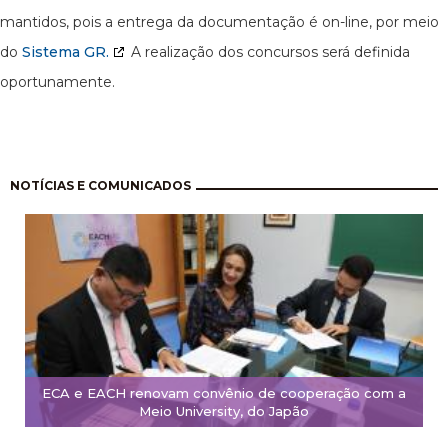
mantidos, pois a entrega da documentação é on-line, por meio
do
Sistema GR.
A realização dos concursos será definida
oportunamente.
Pagination
NOTÍCIAS E COMUNICADOS
ECA e EACH renovam convênio de cooperação com a
Meio University, do Japão