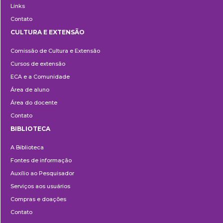
Links
Contato
CULTURA E EXTENSÃO
Cultura
Comissão de Cultura e Extensão
e
Cursos de extensão
Extensão
ECA e a Comunidade
Área de aluno
Área do docente
Contato
BIBLIOTECA
Biblioteca
A Biblioteca
Fontes de informação
Auxílio ao Pesquisador
Serviços aos usuários
Compras e doações
Contato