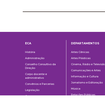
ECA
DEPARTAMENTOS
Institucional
Departame
História
Artes Cênicas
Administração
Artes Plásticas
Conselho Consultivo da
Cinema, Rádio e Televisã
Direção
Comunicações e Artes
Corpo docente e
Informação e Cultura
administrativo
Jornalismo e Editoração
Convênios e Parcerias
Música
Legislação
Relações Públicas,
Concursos
Propaganda e Turismo
Ouvidoria
Escola de Arte Dramática