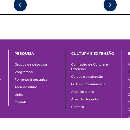
PESQUISA
CULTURA E EXTENSÃO
B
ntos
Pesquisa
Cultura
B
Grupos de pesquisa
Comissão de Cultura e
A
e
Extensão
Programas
F
Extensão
Cursos de extensão
o
Fomento à pesquisa
A
ECA e a Comunidade
Área do aluno
S
Área de aluno
Links
C
Área do docente
Contato
C
Contato
D
M
P