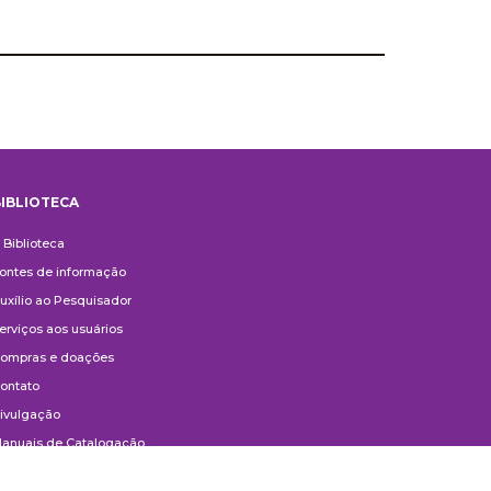
IBLIOTECA
iblioteca
 Biblioteca
ontes de informação
uxílio ao Pesquisador
erviços aos usuários
ompras e doações
ontato
ivulgação
anuais de Catalogação
erguntas frequentes