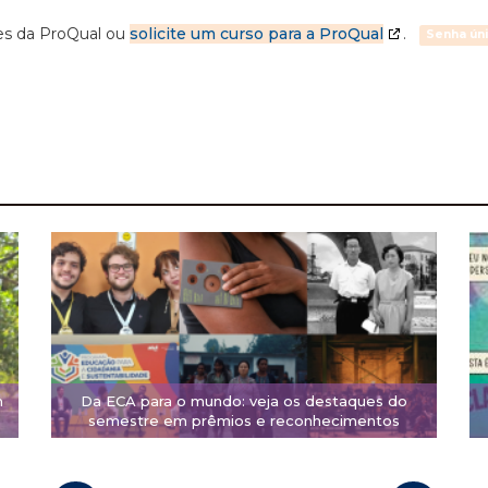
ões da ProQual ou
solicite um curso para a ProQual
.
Senha ún
m
Da ECA para o mundo: veja os destaques do
semestre em prêmios e reconhecimentos