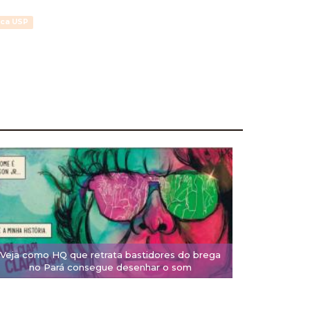
ica USP
Veja como HQ que retrata bastidores do brega
no Pará consegue desenhar o som