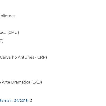
iblioteca
seca (CMU)
C)
e Carvalho Antunes - CRP)
e Arte Dramática (EAD)
terna n. 24/2018)