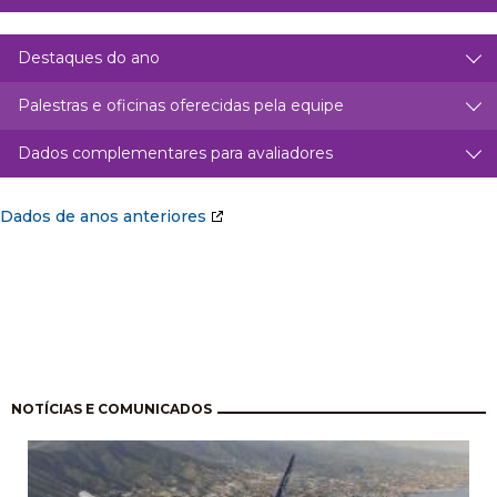
Destaques do ano
Palestras e oficinas oferecidas pela equipe
Dados complementares para avaliadores
Dados de anos anteriores
Pagination
NOTÍCIAS E COMUNICADOS