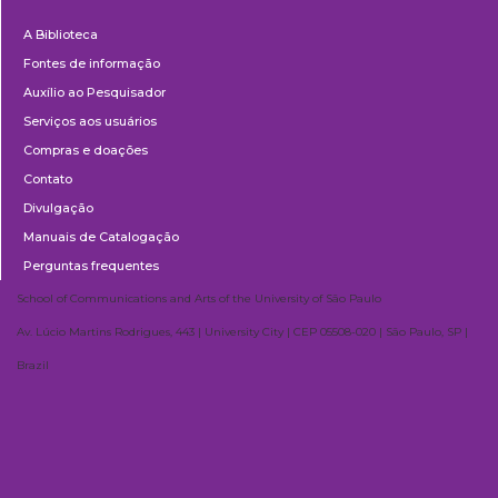
Biblioteca
A Biblioteca
Fontes de informação
Auxílio ao Pesquisador
Serviços aos usuários
Compras e doações
Contato
Divulgação
Manuais de Catalogação
Perguntas frequentes
School of Communications and Arts of the University of São Paulo
Av. Lúcio Martins Rodrigues, 443 | University City | CEP 05508-020 | São Paulo, SP |
Brazil