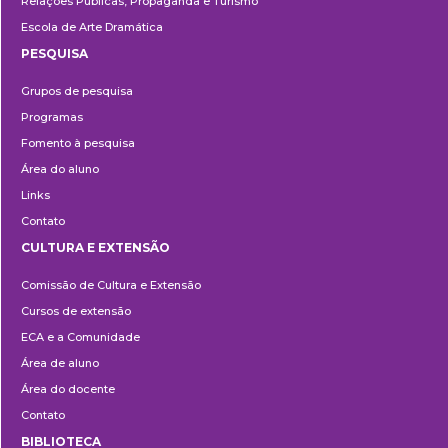
Relações Públicas, Propaganda e Turismo
Escola de Arte Dramática
PESQUISA
Pesquisa
Grupos de pesquisa
Programas
Fomento à pesquisa
Área do aluno
Links
Contato
CULTURA E EXTENSÃO
Cultura
Comissão de Cultura e Extensão
e
Cursos de extensão
Extensão
ECA e a Comunidade
Área de aluno
Área do docente
Contato
BIBLIOTECA