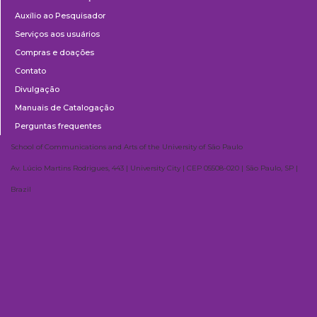
Auxílio ao Pesquisador
Serviços aos usuários
Compras e doações
Contato
Divulgação
Manuais de Catalogação
Perguntas frequentes
School of Communications and Arts of the University of São Paulo
Av. Lúcio Martins Rodrigues, 443 | University City | CEP 05508-020 | São Paulo, SP |
Brazil