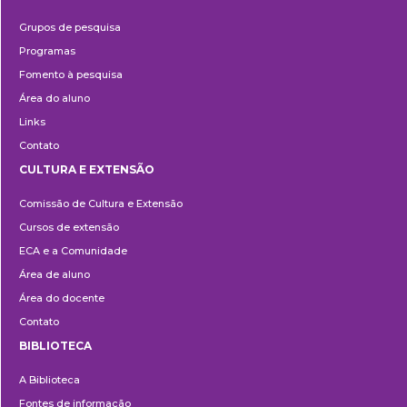
Pesquisa
Grupos de pesquisa
Programas
Fomento à pesquisa
Área do aluno
Links
Contato
CULTURA E EXTENSÃO
Cultura
Comissão de Cultura e Extensão
e
Cursos de extensão
Extensão
ECA e a Comunidade
Área de aluno
Área do docente
Contato
BIBLIOTECA
Biblioteca
A Biblioteca
Fontes de informação