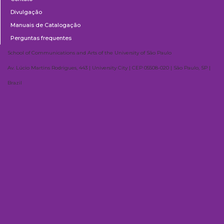
Divulgação
Manuais de Catalogação
Perguntas frequentes
School of Communications and Arts of the University of São Paulo
Av. Lúcio Martins Rodrigues, 443 | University City | CEP 05508-020 | São Paulo, SP |
Brazil