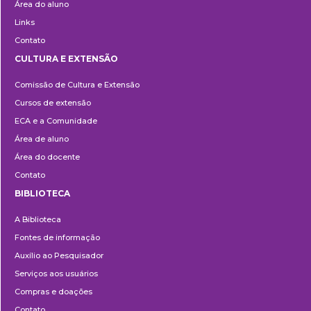
Área do aluno
Links
Contato
CULTURA E EXTENSÃO
Cultura
Comissão de Cultura e Extensão
e
Cursos de extensão
Extensão
ECA e a Comunidade
Área de aluno
Área do docente
Contato
BIBLIOTECA
Biblioteca
A Biblioteca
Fontes de informação
Auxílio ao Pesquisador
Serviços aos usuários
Compras e doações
Contato