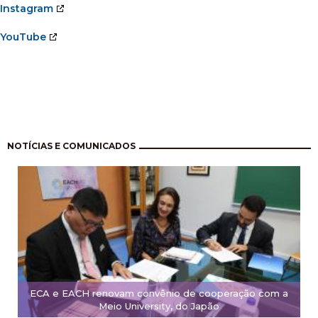
Instagram
YouTube
Pagination
NOTÍCIAS E COMUNICADOS
ECA e EACH renovam convênio de cooperação com a
Meio University, do Japão