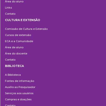
Área do aluno
Links
Contato
CULTURA E EXTENSÃO
Cultura
Comissão de Cultura e Extensão
e
Cursos de extensão
Extensão
ECA e a Comunidade
Área de aluno
Área do docente
Contato
BIBLIOTECA
Biblioteca
A Biblioteca
Fontes de informação
Auxílio ao Pesquisador
Serviços aos usuários
Compras e doações
Contato