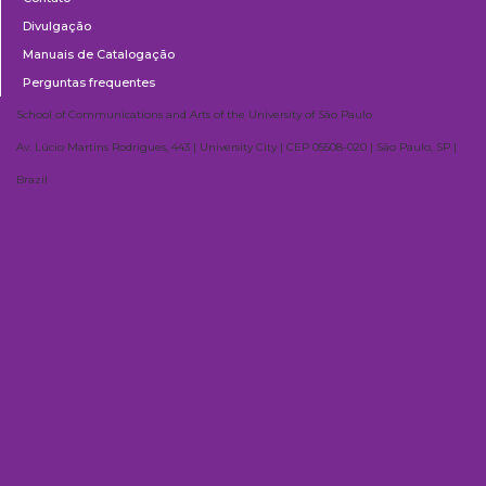
Divulgação
Manuais de Catalogação
Perguntas frequentes
School of Communications and Arts of the University of São Paulo
Av. Lúcio Martins Rodrigues, 443 | University City | CEP 05508-020 | São Paulo, SP |
Brazil