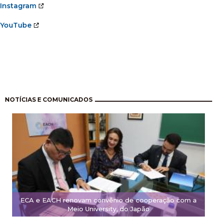
Instagram
YouTube
Pagination
NOTÍCIAS E COMUNICADOS
ECA e EACH renovam convênio de cooperação com a
Meio University, do Japão