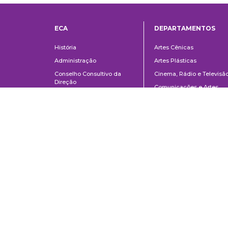
ECA
DEPARTAMENTOS
Institucional
Departame
História
Artes Cênicas
Administração
Artes Plásticas
Conselho Consultivo da
Cinema, Rádio e Televisã
Direção
Comunicações e Artes
Corpo docente e
Informação e Cultura
administrativo
Jornalismo e Editoração
Convênios e Parcerias
Música
Legislação
Relações Públicas,
Concursos
Propaganda e Turismo
Ouvidoria
Escola de Arte Dramática
School of Communications and Arts of the University of São Paulo
Av. Lúcio Martins Rodrigues, 443 | University City | CEP 05508-020 | Sã