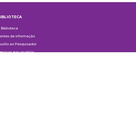
IBLIOTECA
iblioteca
 Biblioteca
ontes de informação
uxílio ao Pesquisador
erviços aos usuários
ompras e doações
ontato
ivulgação
anuais de Catalogação
erguntas frequentes