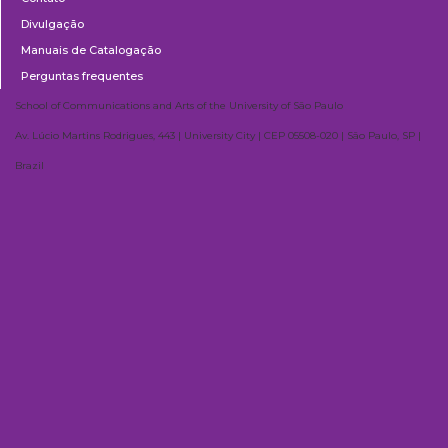
Divulgação
Manuais de Catalogação
Perguntas frequentes
School of Communications and Arts of the University of São Paulo
Av. Lúcio Martins Rodrigues, 443 | University City | CEP 05508-020 | São Paulo, SP |
Brazil